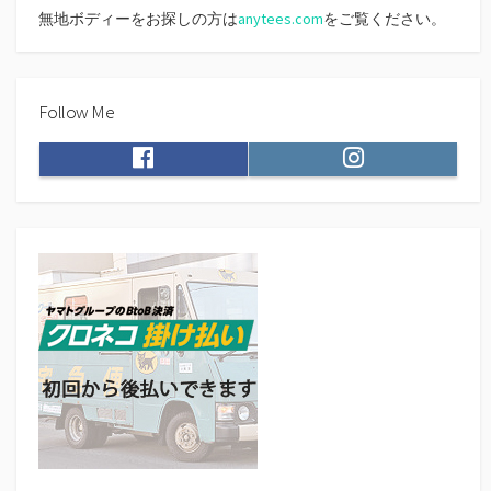
無地ボディーをお探しの方は
anytees.com
をご覧ください。
Follow Me
F
I
a
n
c
s
e
t
b
a
o
g
o
r
k
a
m