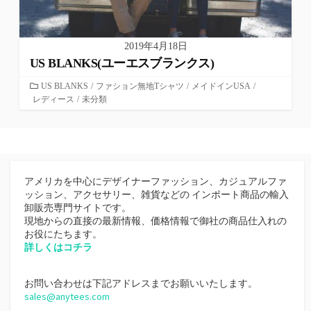
2019年4月18日
US BLANKS(ユーエスブランクス)
カ
US BLANKS
/
ファション無地Tシャツ
/
メイドインUSA
/
レディース
テ
/
未分類
ゴ
リ
ー
アメリカを中心にデザイナーファッション、カジュアルファ
ッション、アクセサリー、雑貨などの インポート商品の輸入
卸販売専門サイトです。
現地からの直接の最新情報、価格情報で御社の商品仕入れの
お役にたちます。
詳しくはコチラ
お問い合わせは下記アドレスまでお願いいたします。
sales@anytees.com