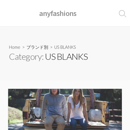
コ
ン
anyfashions
検
テ
索
ン
ト
ツ
グ
ル
へ
ス
Home
>
ブランド別
>
US BLANKS
キ
Category:
US BLANKS
ッ
プ