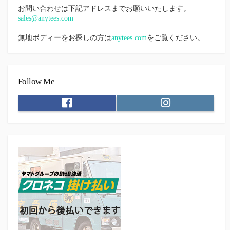
お問い合わせは下記アドレスまでお願いいたします。
sales@anytees.com
無地ボディーをお探しの方は
anytees.com
をご覧ください。
Follow Me
F
I
a
n
c
s
e
t
b
a
o
g
o
r
k
a
m