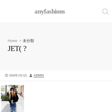
コ
ン
anyfashions
検
テ
索
ン
ト
ツ
グ
ル
へ
ス
Home
>
未分類
キ
JET( ?
ッ
プ
公
2009年3月3日
作
ADMIN
開
者
日