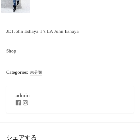
JETJohn Eshaya T’s LA John Eshaya
Shop
Categories:
未分類
admin
F
I
a
n
c
s
e
t
b
a
o
g
シェアする
o
r