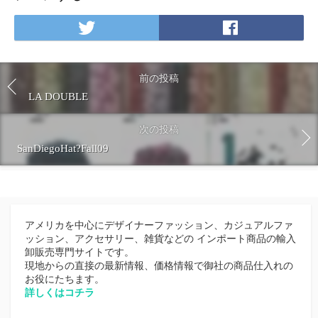
k
a
m
T
F
w
a
i
c
t
e
前の投稿
t
b
LA DOUBLE
e
o
r
o
次の投稿
で
k
SanDiegoHat?Fall09
シ
で
ェ
シ
ア
ェ
ア
アメリカを中心にデザイナーファッション、カジュアルファ
ッション、アクセサリー、雑貨などの インポート商品の輸入
卸販売専門サイトです。
現地からの直接の最新情報、価格情報で御社の商品仕入れの
お役にたちます。
詳しくはコチラ