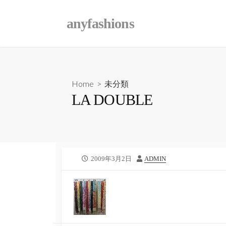
コ
ン
anyfashions
テ
ン
ツ
へ
Home
>
未分類
ス
LA DOUBLE
キ
ッ
プ
公
2009年3月2日
作
ADMIN
開
者
日