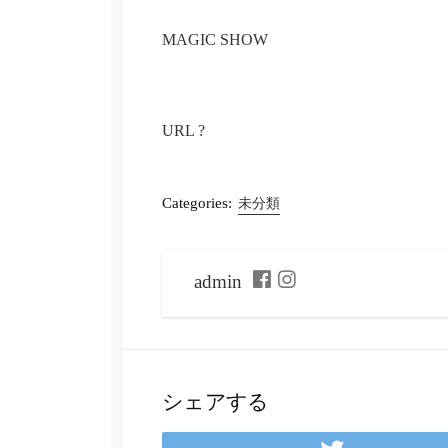
MAGIC SHOW
URL ?
Categories:
未分類
admin
F
I
a
n
c
s
e
t
b
a
o
g
シェアする
o
r
k
a