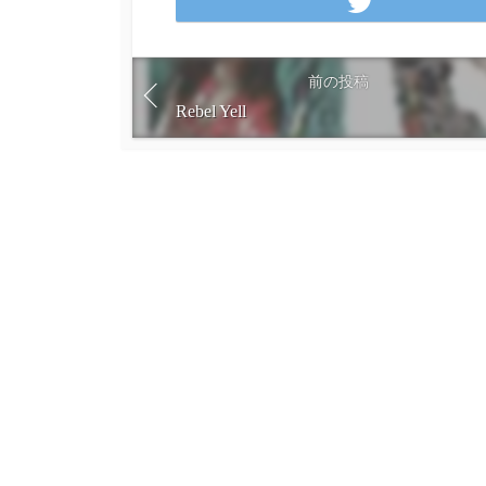
T
m
w
i
t
前の投稿
t
Rebel Yell
e
r
で
シ
ェ
ア