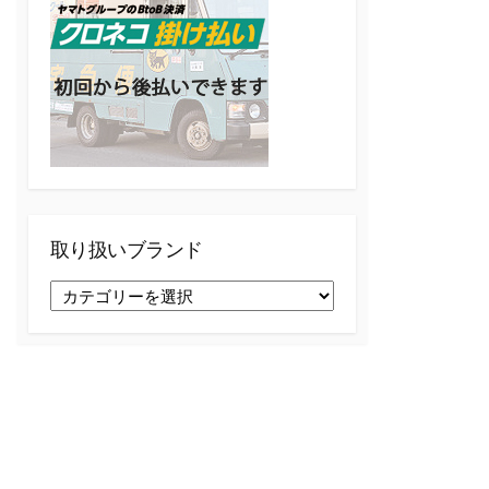
k
a
m
取り扱いブランド
取
り
扱
い
ブ
ラ
ン
ド