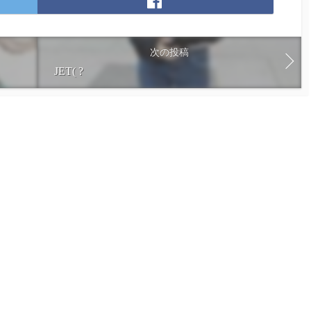
F
a
c
e
次の投稿
b
JET( ?
o
o
k
で
シ
ェ
ア