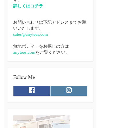
詳しくはコチラ
お問い合わせは下記アドレスまでお願
いいたします。
sales@anytees.com
無地ボディーをお探しの方は
anytees.com
をご覧ください。
Follow Me
F
I
a
n
c
s
e
t
b
a
o
g
o
r