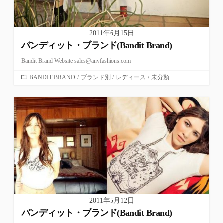
2011年6月15日
バンディット・ブランド(Bandit Brand)
Bandit Brand Website sales@anyfashions.com
カ
BANDIT BRAND
/
ブランド別
/
レディース
/
未分類
テ
ゴ
リ
ー
2011年5月12日
バンディット・ブランド(Bandit Brand)