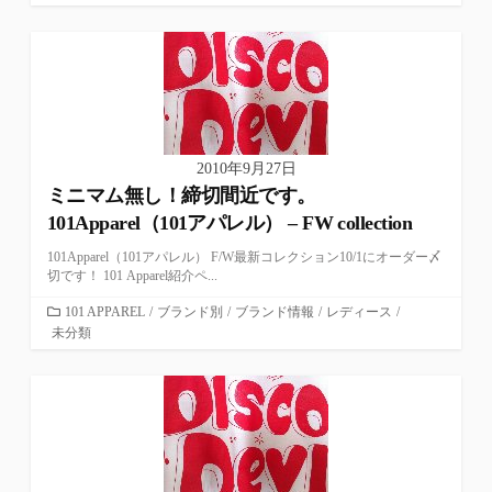
テ
ゴ
リ
ー
2010年9月27日
ミニマム無し！締切間近です。
101Apparel（101アパレル） – FW collection
101Apparel（101アパレル） F/W最新コレクション10/1にオーダー〆
切です！ 101 Apparel紹介ペ...
カ
101 APPAREL
/
ブランド別
/
ブランド情報
/
レディース
/
未分類
テ
ゴ
リ
ー