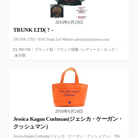
2010年6月29日
TRUNK LTD( ? –
TRUNK LTD( ? 9/30 Trunk Ltd Website sales@anyfashions.com
カ
TRUNK
/
ブランド別
/
ブランド情報
/
レディース
/
ロック
/
未分類
テ
ゴ
リ
ー
2010年6月24日
Jessica Kagan Cushman(ジェシカ・ケーガン・
クッシュマン）
Jessica Kagan Cushman(ジェシカ・ケーガン・クッシュマン） "My