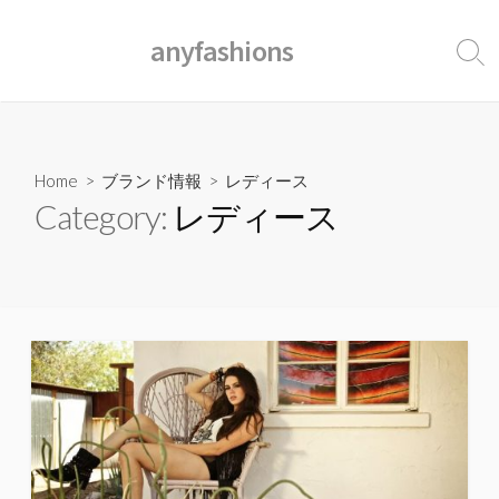
コ
ン
anyfashions
検
テ
索
ン
ト
ツ
グ
ル
へ
ス
Home
>
ブランド情報
>
レディース
キ
Category:
レディース
ッ
プ