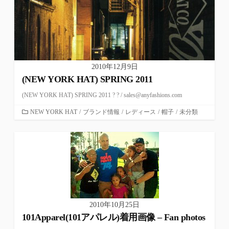
2010年12月9日
(NEW YORK HAT) SPRING 2011
(NEW YORK HAT) SPRING 2011 ? ? / sales@anyfashions.com
カ
NEW YORK HAT
/
ブランド情報
/
レディース
/
帽子
/
未分類
テ
ゴ
リ
ー
2010年10月25日
101Apparel(101アパレル)着用画像 – Fan photos