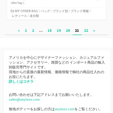
other bag i...
カ
MY OTHER BAG
/
バッグ
/
ブランド別
/
ブランド情報
/
レディース
テ
/
未分類
ゴ
リ
投
«
1
2
…
18
19
20
21
22
»
ー
稿
ナ
ビ
アメリカを中心にデザイナーファッション、カジュアルファ
ゲ
ッション、アクセサリー、雑貨などの インポート商品の輸入
卸販売専門サイトです。
ー
現地からの直接の最新情報、価格情報で御社の商品仕入れの
シ
お役にたちます。
詳しくはコチラ
ョ
ン
お問い合わせは下記アドレスまでお願いいたします。
sales@anytees.com
無地ボディーをお探しの方は
anytees.com
をご覧ください。