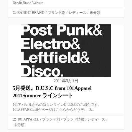
Bandit Brand Website
カ
BANDIT BRAND
/
ブランド別
/
レディース
/
未分類
テ
ゴ
リ
ー
2011年3月1日
5月発送。D.U.S.C from 101Apparel
2011Summer ラインシート
101アパレルからの新しいラインD.U.S.Cのご紹介です。
101APPAREL 紹介ページはこちらからどうぞ。 D....
カ
101 APPAREL
/
ブランド別
/
ブランド情報
/
レディース
/
未分類
テ
ゴ