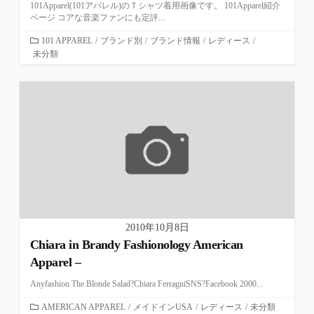
101Apparel(101アパレル)のＴシャツ着用画像です。 101Apparel紹介
ページ コアな音楽ファンにも定評...
カ
101 APPAREL
/
ブランド別
/
ブランド情報
/
レディース
/
未分類
テ
ゴ
リ
ー
2010年10月8日
Chiara in Brandy Fashionology American
Apparel –
Anyfashion The Blonde Salad?Chiara FerragniSNS?Facebook 2000...
カ
AMERICAN APPAREL
/
メイドインUSA
/
レディース
/
未分類