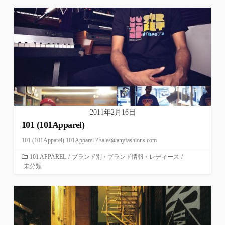
リ
ー
2011年2月16日
101 (101Apparel)
101 (101Apparel) 101Apparel ? sales@anyfashions.com
カ
101 APPAREL
/
ブランド別
/
ブランド情報
/
レディース
/
未分類
テ
ゴ
リ
ー