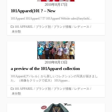
2010年8月17日
101Apparel(101 ? – New
101Apparel 101Apparel ? T? 101Apparel Website sales@anyfashi...
カ
101 APPAREL
/
ブランド別
/
ブランド情報
/
レディース
/
未分類
テ
ゴ
リ
ー
2010年8月13日
a preview of the 101Apparel collection
101Apparel(アパレル）から新しいコレクションの写真が届きまし
た。 （画像をクリックで拡大） 101Appare...
カ
101 APPAREL
/
ブランド別
/
ブランド情報
/
レディース
/
未分類
テ
ゴ
リ
ー