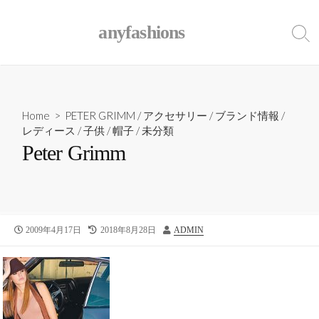
コ
ン
anyfashions
検
テ
索
ン
ト
ツ
グ
ル
へ
ス
Home
>
PETER GRIMM
/
アクセサリー
/
ブランド情報
/
レディース
/
子供
/
帽子
/
未分類
キ
Peter Grimm
ッ
プ
公
2009年4月17日
最
2018年8月28日
作
ADMIN
開
終
者
日
更
新
日