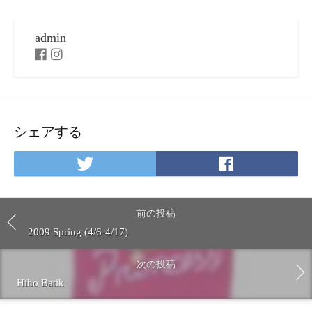
admin
F
I
a
n
c
s
e
t
b
a
o
g
シェアする
o
r
k
a
m
T
F
w
a
i
c
t
e
前の投稿
t
b
2009 Spring (4/6-4/17)
e
o
r
o
次の投稿
で
k
Hiho Batik
シ
で