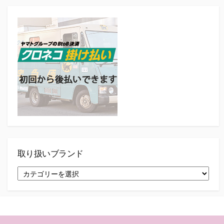
e
t
b
a
o
g
o
r
k
a
m
取り扱いブランド
取
り
扱
い
ブ
ラ