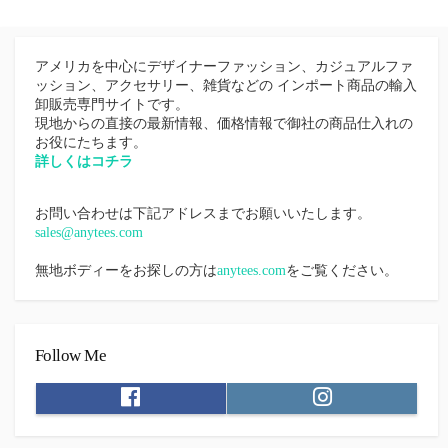
ェ
シ
ア
ェ
ア
アメリカを中心にデザイナーファッション、カジュアルファ
ッション、アクセサリー、雑貨などの インポート商品の輸入
卸販売専門サイトです。
現地からの直接の最新情報、価格情報で御社の商品仕入れの
お役にたちます。
詳しくはコチラ
お問い合わせは下記アドレスまでお願いいたします。
sales@anytees.com
無地ボディーをお探しの方は
anytees.com
をご覧ください。
Follow Me
F
I
a
n
c
s